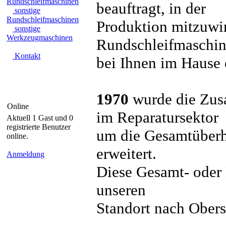
Rundschleifmaschinen
beauftragt, in der
sonstige
Rundschleifmaschinen
Produktion mitzuwi
sonstige
Werkzeugmaschinen
Rundschleifmaschi
Kontakt
bei Ihnen im Hause
1970
wurde die Zus
Online
im Reparatursektor
Aktuell 1 Gast und 0
registrierte Benutzer
um die Gesamtüber
online.
erweitert.
Anmeldung
Diese Gesamt- oder
unseren
Standort nach Obers