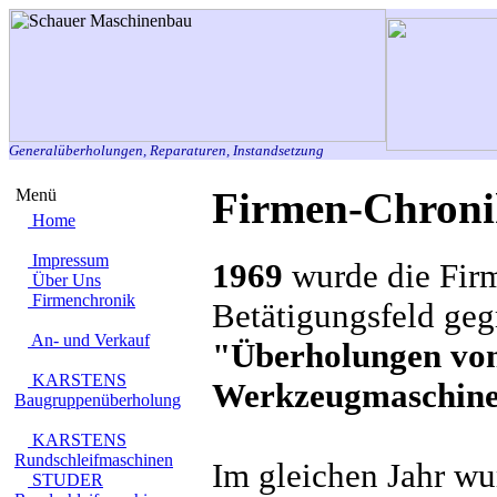
Generalüberholungen, Reparaturen, Instandsetzung
Firmen-Chron
Menü
Home
Impressum
1969
wurde die Fi
Über Uns
Firmenchronik
Betätigungsfeld geg
An- und Verkauf
"Überholungen vo
KARSTENS
Werkzeugmaschinen
Baugruppenüberholung
KARSTENS
Rundschleifmaschinen
Im gleichen Jahr w
STUDER