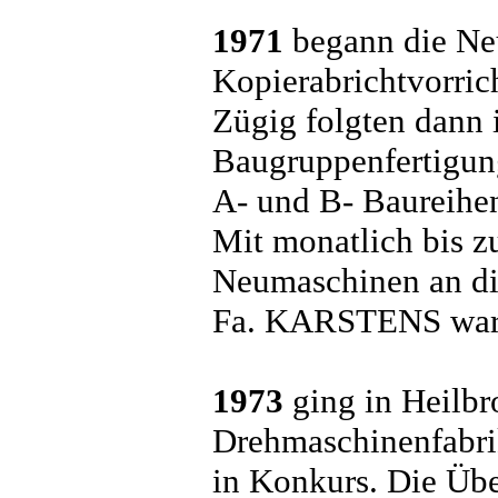
1971
begann die Ne
Kopierabrichtvorri
Zügig folgten dann 
Baugruppenfertigun
A- und B- Baureihen
Mit monatlich bis zu
Neumaschinen an d
Fa. KARSTENS war u
1973
ging in Heilbr
Drehmaschinenfab
in Konkurs. Die Üb