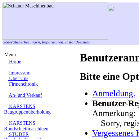
Generalüberholungen, Reparaturen, Instandsetzung
Benutzeranm
Menü
Home
Impressum
Bitte eine Op
Über Uns
Firmenchronik
Anmeldung.
An- und Verkauf
Benutzer-Reg
KARSTENS
Anmerkung:
Baugruppenüberholung
Sorry, regist
KARSTENS
Rundschleifmaschinen
Vergessenes 
STUDER